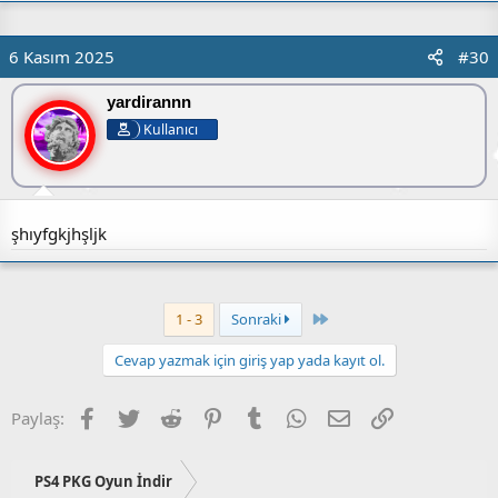
6 Kasım 2025
#30
yardirannn
Kullanıcı
şhıyfgkjhşljk
Son
1 - 3
Sonraki
Cevap yazmak için giriş yap yada kayıt ol.
Facebook
Twitter
Reddit
Pinterest
Tumblr
WhatsApp
E-posta
Link
Paylaş:
PS4 PKG Oyun İndir