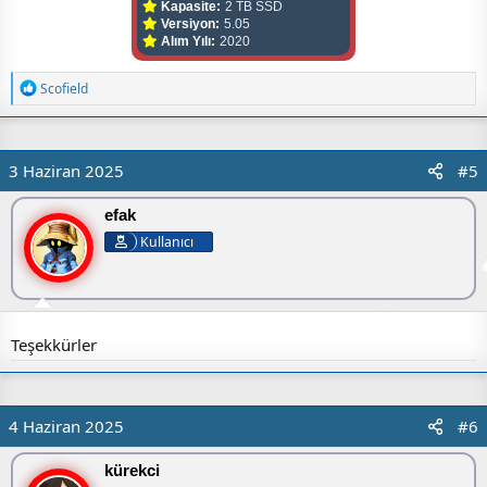
Kapasite:
2 TB SSD
Versiyon:
5.05
Alım Yılı:
2020
T
Scofield
e
p
k
i
3 Haziran 2025
#5
l
e
r
efak
:
Kullanıcı
Teşekkürler
4 Haziran 2025
#6
kürekci