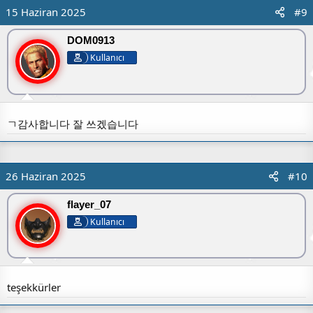
15 Haziran 2025
#9
DOM0913
Kullanıcı
ㄱ감사합니다 잘 쓰겠습니다
26 Haziran 2025
#10
flayer_07
Kullanıcı
teşekkürler