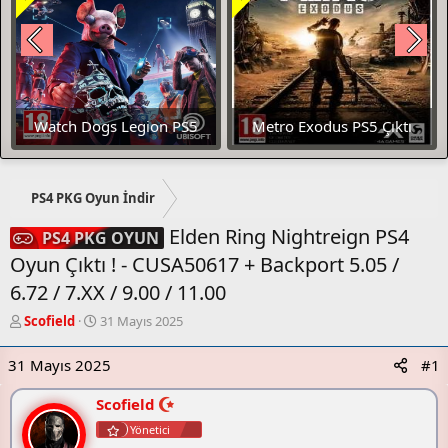
Watch Dogs Legion PS5
Metro Exodus PS5 Çıktı
ÇIKTI
PS4 PKG Oyun İndir
Elden Ring Nightreign PS4
PS4 PKG OYUN
Oyun Çıktı ! - CUSA50617 + Backport 5.05 /
6.72 / 7.XX / 9.00 / 11.00
K
B
Scofield
31 Mayıs 2025
o
a
n
ş
31 Mayıs 2025
#1
u
l
y
a
Scofield
u
n
b
g
Yönetici
a
ı