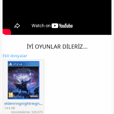
İYİ OYUNLAR DİLERİZ...
Ekli dosyalar
eldenringnightreign.jpg
14.6 KB
Görüntüleme: 328,973