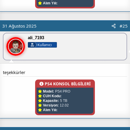
Alım Yılı:
31 Ağustos 2025
#25
ali_7193
Kullanıcı
teşekkürler
PS4 KONSOL BİLGİLERİ
Model:
PS4 PRO
CUH Kodu:
Kapasite:
5 TB
Versiyon:
12.02
Alım Yılı: