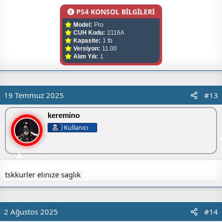
PS4 KONSOL BİLGİLERİ
Model:
Pro
CUH Kodu:
2116A
Kapasite:
1 tb
Versiyon:
11.00
Alım Yılı:
1
19 Temmuz 2025
#13
keremino
Kullanıcı
tskkurler elınıze saglık
2 Ağustos 2025
#14