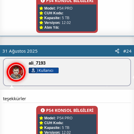
PS4 KONSOL BİLGİLERİ
Model:
PS4 PRO
CUH Kodu:
Kapasite:
5 TB
Versiyon:
12.02
Alım Yılı:
31 Ağustos 2025
#24
ali_7193
Kullanıcı
teşekkürler
PS4 KONSOL BİLGİLERİ
Model:
PS4 PRO
CUH Kodu:
Kapasite:
5 TB
Versiyon:
12.02