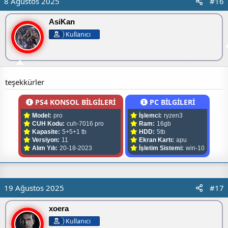
8 Ağustos 2025
#16
AsiKan
Kullanıcı
teşekkürler
PS4 KONSOL BİLGİLERİ
PC BİLGİLERİ
Model:
pro
İşlemci:
ryzen3
CUH Kodu:
cuh-7016 pro
Ram:
16gb
Kapasite:
5+5+1 tb
HDD:
5tb
Versiyon:
11
Ekran Kartı:
apu
Alım Yılı:
20-18-2023
İşletim Sistemi:
win-10
19 Ağustos 2025
#17
xoera
Kullanıcı