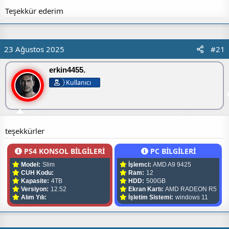
Teşekkür ederim
23 Ağustos 2025
#21
erkin4455.
Kullanıcı
teşekkürler
PS4 KONSOL BİLGİLERİ
PC BİLGİLERİ
Model:
Slim
İşlemci:
AMD A9 9425
CUH Kodu:
Ram:
12
Kapasite:
4TB
HDD:
500GB
Versiyon:
12.52
Ekran Kartı:
AMD RADEON R5
Alım Yılı:
İşletim Sistemi:
windows 11