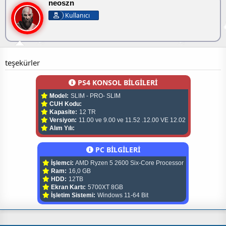
neoszn
Kullanıcı
teşekürler
PS4 KONSOL BİLGİLERİ
Model:
SLIM - PRO- SLIM
CUH Kodu:
Kapasite:
12 TR
Versiyon:
11.00 ve 9.00 ve 11.52 .12.00 VE 12.02
Alım Yılı:
PC BİLGİLERİ
İşlemci:
AMD Ryzen 5 2600 Six-Core Processor
Ram:
16,0 GB
HDD:
12TB
Ekran Kartı:
5700XT 8GB
İşletim Sistemi:
Windows 11-64 Bit