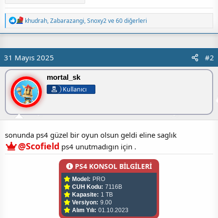
T
khudrah
,
Zabarazangi
,
Snoxy2
ve 60 diğerleri
e
p
k
i
31 Mayıs 2025
#2
l
e
r
mortal_sk
:
Kullanıcı
sonunda ps4 güzel bir oyun olsun geldi eline saglık
@Scofield
ps4 unutmadıgın için .
PS4 KONSOL BİLGİLERİ
Model:
PRO
CUH Kodu:
7116B
Kapasite:
1 TB
Versiyon:
9.00
Alım Yılı:
01.10.2023