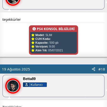
teşekkürler
PS4 KONSOL BİLGİLERİ
Model:
SLIM
CUH Kodu:
Kapasite:
500 gb
Versiyon:
9.00
Alım Yılı:
05/07/2021
19 Ağustos 2025
#18
Betta89
Kullanıcı