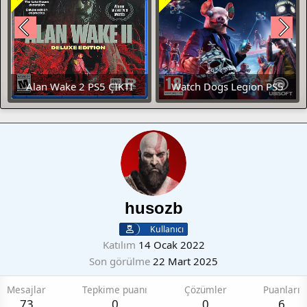
Alan Wake 2 PS5 ÇIKTI
Watch Dogs Legion PS5
ÇIKTI
husozb
Kullanıcı
Katılım
14 Ocak 2022
Son görülme
22 Mart 2025
Mesajlar
Tepkime puanı
Çözümler
Puanları
73
0
0
6