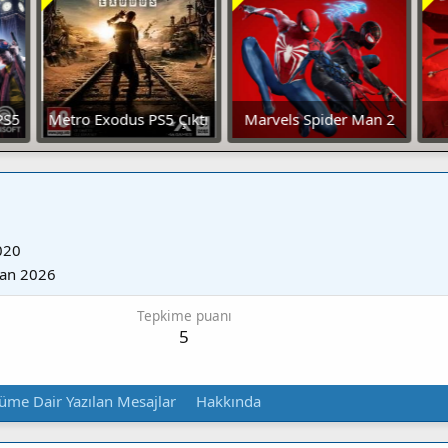
ktı
Marvels Spider Man 2
Assassins Creed
E
Deluxe Edition İndir
Shadows Indir
O
S
020
B
ran 2026
Tepkime puanı
5
üme Dair Yazılan Mesajlar
Hakkında