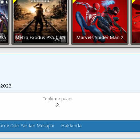
PS5
Metro Exodus PS5 Çıktı
Marvels Spider Man 2
Deluxe Edition İndir
1
 2023
Tepkime puanı
2
üme Dair Yazılan Mesajlar
Hakkında