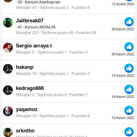
·
30
·
Konum
Azərbaycan
12 Aralık 2022
Mesajlar
45
Tepkime puanı
2
Puanları
8
Jailbreak07
·
41
·
Konum
ANTALYA
26 Kasım 2022
Mesajlar
227
Tepkime puanı
40
Puanları
28
Sergio arraya t
Mesajlar
6
Tepkime puanı
1
Puanları
3
20 Kasım 2022
hakanp
Mesajlar
19
Tepkime puanı
1
Puanları
3
19 Kasım 2022
kedrago666
Mesajlar
2
Tepkime puanı
0
Puanları
1
14 Kasım 2022
yaqamoz
Mesajlar
33
Tepkime puanı
1
Puanları
8
12 Kasım 2022
srknthn
Mesajlar
4
Tepkime puanı
0
Puanları
1