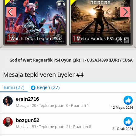
Watch Dogs Legion PS5
Metro Exodus PS5 Çıktı
ÇIKTI
God of War: Ragnarök PS4 Oyun Çıktı ! - CUSA34390 (EUR) / CUSA3438
Mesaja tepki veren üyeler #4
Tümü
(27)
Beğen
(27)
ersin2716
Mesajlar
20
Tepkime puanı
0
Puanları
1
12 Mayıs 2024
bozgun52
Mesajlar
53
Tepkime puanı
21
Puanları
8
21 Ocak 2024