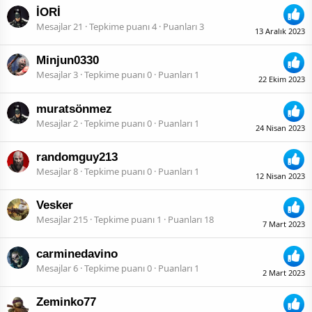
İORİ
Mesajlar
21
Tepkime puanı
4
Puanları
3
13 Aralık 2023
Minjun0330
Mesajlar
3
Tepkime puanı
0
Puanları
1
22 Ekim 2023
muratsönmez
Mesajlar
2
Tepkime puanı
0
Puanları
1
24 Nisan 2023
randomguy213
Mesajlar
8
Tepkime puanı
0
Puanları
1
12 Nisan 2023
Vesker
Mesajlar
215
Tepkime puanı
1
Puanları
18
7 Mart 2023
carminedavino
Mesajlar
6
Tepkime puanı
0
Puanları
1
2 Mart 2023
Zeminko77