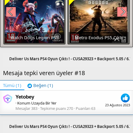
Watch Dogs Legion PS5
Metro Exodus PS5 Çıktı
ÇIKTI
Deliver Us Mars PS4 Oyun Çıktı ! - CUSA29323 + Backport 5.05 / 6.72 
Mesaja tepki veren üyeler #18
Tümü
(1)
Beğen
(1)
Yetobey
·
Konum
Uzayda Bir Yer
23 Ağustos 2023
Mesajlar
383
Tepkime puanı
270
Puanları
63
Deliver Us Mars PS4 Oyun Çıktı ! - CUSA29323 + Backport 5.05 / 6.72 